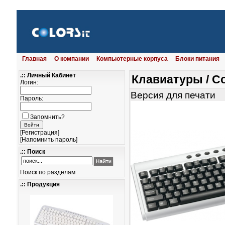
Главная
О компании
Компьютерные корпуса
Блоки питания
.:: Личный Кабинет
Клавиатуры
/
Co
Логин:
Версия для печати
Пароль:
Запомнить?
[
Регистрация
]
[
Напомнить пароль
]
.:: Поиск
Поиск по разделам
.:: Продукция