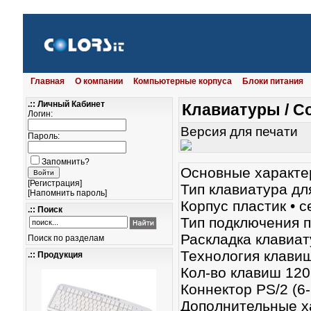
Главная
О компании
Компьютерные корпуса
Блоки питания
.:: Личный Кабинет
Клавиатуры
/
Co
Логин:
Версия для печати
Пароль:
Запомнить?
Основные характе
[
Регистрация
]
Тип клавиатура дл
[
Напомнить пароль
]
Корпус пластик • с
.:: Поиск
Тип подключения 
Раскладка клави
Поиск по разделам
Технология клави
.:: Продукция
Кол-во клавиш 120
Коннектор PS/2 (6
Дополнительные х