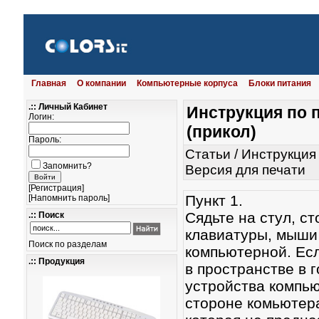
Главная
О компании
Компьютерные корпуса
Блоки питания
.:: Личный Кабинет
Инструкция по
Логин:
(прикол)
Пароль:
Статьи
/
Инструкция
Запомнить?
Версия для печати
[
Регистрация
]
Пункт 1.
[
Напомнить пароль
]
Сядьте на стул, с
.:: Поиск
клавиатуры, мыши
Поиск по разделам
компьютерной. Есл
.:: Продукция
в пространстве в 
устройства компьют
стороне комьютер