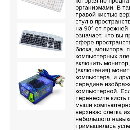
которая не предна
организмами. В так
правой кистью вер
стул в пространст
на 90° от прежней 
означает, что вы 
сфере пространств
блока, монитора, 
компьютерных элек
включить монитор,
(включения) монит
компьютера, и дру
середине изображ
компьютерной. Есл
перенесите кисть 
мыши компьютерной
верхнюю слегка из
небольшого навыка
примышилась успе