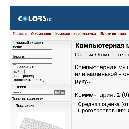
Главная
О компании
Компьютерные корпуса
Блоки питания
.:: Личный Кабинет
Компьютерная м
Логин:
Статьи
/
Компьютерна
Пароль:
Компьютерная мышь
Запомнить?
или маленькой - о
[
Регистрация
]
руку...
[
Напомнить пароль
]
.:: Поиск
Комментарии:
(0
Поиск по разделам
Средняя оценка (от
.:: Продукция
Проголосовавших: 