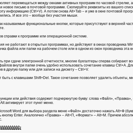
оляет перемещаться между окнами активных программ по часовой стрелке, а 
и новое письмо в почтовой программе. Скопируйте реквизиты из вашего списка
 эту информацию (Ctrl+V). А потом снова Alt+Tab – и уже в окне почтовой пр
нились. И все это – вообще без участия мыши.
ак называемые функциональные кнопки, которые присутствуют в верхней част
те.
в справки к программе или операционной системе.
ия не работают в открытых программах, но действуют в окнах проводника Wind
чка файла или папки на рабочем столе или в одном из окон проводника эта 
ть при сдаче электронной отчетности, многие бухгалтеры сперва собирают вс
айлов внутри папки очень удобно использовать сочетание клавиш Ctrl+A. Для
в другую папку или для записи на дискету – Ctrl+V.
быть с клавишами Shift+Del. Такое сочетание позволяет удалить объекты, мин
нкции или действия содержит подчеркнутую букву: слова «Файл», «Правка», 
Alt активирует этот пункт меню.
icrosoft Word для выбора раздела меню «Файл» достаточно нажать Alt+Ф (бук
 кнопку Enter. Аналогично «Правка» – Alt+П, «Формат» – Alt+М. Причем абсо
c.