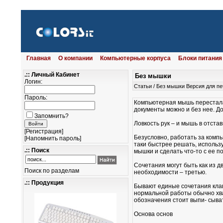
Главная
О компании
Компьютерные корпуса
Блоки питания
.:: Личный Кабинет
Без мышки
Логин:
Статьи
/
Без мышки
Версия для пе
Пароль:
Компьютерная мышь перестала 
документы можно и без нее. Д
Запомнить?
Ловкость рук – и мышь в отстав
[
Регистрация
]
Безусловно, работать за компь
[
Напомнить пароль
]
таки быстрее решать, использ
.:: Поиск
мышки и сделать что-то с ее п
Сочетания могут быть как из дв
Поиск по разделам
необходимости – третью.
.:: Продукция
Бывают единые сочетания клав
нормальной работы обычно хва
обозначения стоит выпи- сыва
Основа основ