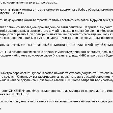
 применять почти во всех программах.
квизиты ваших контрагентов из какого-то документа в буфер обмена, нажмите
временно Ctrl+V.
 из документа какой-то фрагмент, чтобы вставить его потом в другой текст, ж
ляет отменить последнее произведенное вами действие. Например, вы долго з
тобы скопировать, а вместо этого случайно нажали кнопку Delete – и «безвоз
 вернутся обратно. При повторном нажатии вы переместитесь еще на шаг наз
ле совершения ошибки вы успели сделать что-то еще, то «отмотать» назад уж
ить на печать счет, выставленный покупателю, отчет или любой другой докум
l+F на экране появится окно поиска. Им очень удобно пользоваться, если в 
окошке набираете поисковое слово (название, улицу, ИНН) и программа будет
 быстро переместить курсор в самое начало текстового документа. Это очен
не хочется. К примеру, вы засомневались, правильно ли в расшифровке подпи
 было в начале документа. Сочетание клавиш Ctrl+Home отправит вас к самому
пок Ctrl+Shift+Home будет выделена часть документа от начала до того мест
жать Ctrl+Shift+End.
помогают выделить часть текста или несколько ячеек таблицы от курсора до на
и