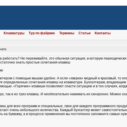
Клавиатуры
Тур по фабрике
Термины
Статьи
Контакты
чати
работать? Не переживайте, это обычная ситуация, в которую периодически
остаточно знать простые сочетания клавиш
ке
ютером с помощью мышки удобно. А если «зверек» модный и красивый, то его
уя определенные сочетания клавиш на клавиатуре. Бухгалтерам, владеющим э
омощью. «Горячие» клавиши позволяют спасти ситуацию и в тех случаях, когд
ух, так и из трех клавиш. И необязательно нажимать их синхронно. Можно снач
иш для всех программ и специальные, свои для каждого программного проду
тает очень небольшого количества. Каждый бухгалтер может самостоятельно
ть на бумажку, а в процессе применения вы постепенно запомните самые нуж