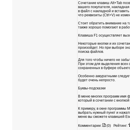
Сочетание клавиш Alt+Tab позв
вашего покупателя, накладная 
в файл с накладной и вставить
что реквизиты (Ctrl+V) не изме
Стоит обратить внимание на т
также хорошо помогают в рабо
Клавиша F1 осуществляет вызо
Некоторые кнопки и их сочетан
произойдет. Но при выборе зна
поиска файлов.
Для того чтобы ничего не забы
При этом для выделения всех ф
сохраненных в буфере объектов 
Особенно аккуратными следует 
будет очень непросто.
Буквы-подсказки
В меню многих программ имя фу
который в сочетании с кнопкой 
К примеру, в окне программы M
выбрать нужный пункт и нажать
меню вы сможете клавишей Es
Комментарии:
(0)
Рейтинг: