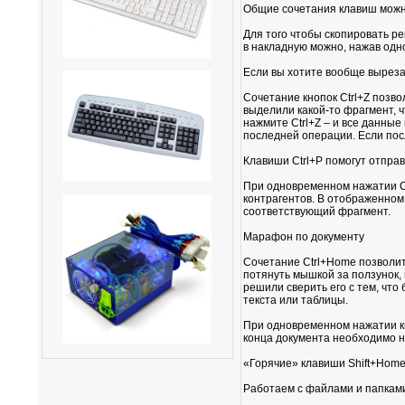
Общие сочетания клавиш можно
Для того чтобы скопировать ре
в накладную можно, нажав одно
Если вы хотите вообще вырезать
Сочетание кнопок Ctrl+Z позво
выделили какой-то фрагмент, ч
нажмите Ctrl+Z – и все данные
последней операции. Если пос
Клавиши Ctrl+P помогут отправ
При одновременном нажатии Ctr
контрагентов. В отображенном 
соответствующий фрагмент.
Марафон по документу
Сочетание Ctrl+Home позволит
потянуть мышкой за ползунок, 
решили сверить его с тем, что
текста или таблицы.
При одновременном нажатии кно
конца документа необходимо на
«Горячие» клавиши Shift+Home 
Работаем с файлами и папкам