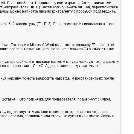
Alt+Esc – наоборот. Например, у вас открыт файл с реквизитами
 контрагентов (Ctrl+C). Затем нужно нажать Alt+Tab, переключиться
ограммы можно написать письмо контрагенту с просьбой подтвердить,
и любой клавиатуры (F1–F12). Если грамотно их использовать, они
ows. Так, если в Microsoft Word вы нажмете клавишу F2, ничего не
кнопка позволит изменить его название. Клавиша F3 вызывает окно
е нужные файлы в отдельной папке. А оттуда копируют их на дискету.
 их копирования – Ctrl+C. А для вставки предварительно
уя корзину, то есть выбросить навсегда. И восстановить их после
«Вставка». Это подсказка для пользователя: подчеркнут символ,
ва Ф подчеркнута). А дальше с помощью стрелочек вверх и вниз
лютно неважно, заглавные или строчные буквы вы нажмете. Закрыть