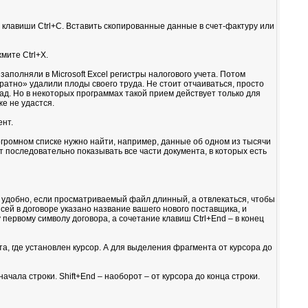
 клавиши Ctrl+C. Вставить скопированные данные в счет-фактуру или
мите Ctrl+X.
аполняли в Microsoft Excel регистры налогового учета. Потом
вратно» удалили плоды своего труда. Не стоит отчаиваться, просто
ад. Но в некоторых программах такой прием действует только для
е не удастся.
ент.
огромном списке нужно найти, например, данные об одном из тысячи
 последовательно показывать все части документа, в которых есть
ь удобно, если просматриваемый файл длинный, а отвлекаться, чтобы
сей в договоре указано название вашего нового поставщика, и
 первому символу договора, а сочетание клавиш Ctrl+End – в конец
а, где установлен курсор. А для выделения фрагмента от курсора до
чала строки. Shift+End – наоборот – от курсора до конца строки.