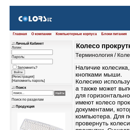
Главная
О компании
Компьютерные корпуса
Блоки питания
.:: Личный Кабинет
Колесо прокру
Логин:
Терминология
/
Коле
Пароль:
Наличие колесика
Запомнить?
кнопками мыши.
[
Регистрация
]
Колесико используе
[
Напомнить пароль
]
а также может вып
.:: Поиск
для горизонтальн
Поиск по разделам
имеют колесо прок
.:: Продукция
документами, кот
компьютера. Для 
провернуть колеси