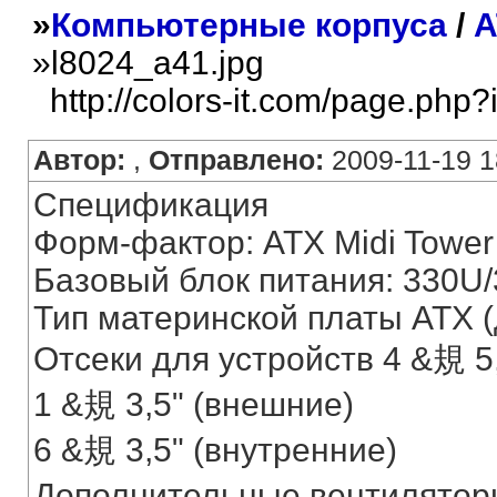
»
Компьютерные корпуса
/
A
»l8024_a41.jpg
http://colors-it.com/page.php?
Автор:
,
Отправлено:
2009-11-19 1
Спецификация
Форм-фактор: ATX Midi Tower
Базовый блок питания: 330U
Тип материнской платы ATX (д
Отсеки для устройств 4 &規 5
1 &規 3,5" (внешние)
6 &規 3,5" (внутренние)
Дополнительные вентиляторы