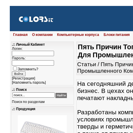
Главная
О компании
Компьютерные корпуса
Блоки питания
.:: Личный Кабинет
Пять Причин То
Логин:
Для Промышлен
Пароль:
Статьи
/
Пять Причин
Запомнить?
Промышленного Ко
[
Регистрация
]
На сегодняшний де
[
Напомнить пароль
]
бизнес. В цехах о
.:: Поиск
печатают накладн
Поиск по разделам
.:: Продукция
Разработаны комп
условиях промышл
тверды и герметич