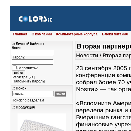
Главная
О компании
Компьютерные корпуса
Блоки питания
.:: Личный Кабинет
Вторая партнер
Логин:
Новости
/
Вторая па
Пароль:
23 сентября 2005 г
Запомнить?
конференция комп
[
Регистрация
]
собрал более 70 у
[
Напомнить пароль
]
Nostra» — так орг
.:: Поиск
Поиск по разделам
«Вспомните Америк
.:: Продукция
передела рынка и
Вчерашние гангсте
финансовые учреж