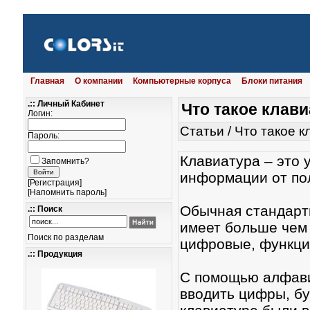
Главная
О компании
Компьютерные корпуса
Блоки питания
.:: Личный Кабинет
Что такое клав
Логин:
Статьи
/
Что такое к
Пароль:
Клавиатура – это 
Запомнить?
информации от пол
[
Регистрация
]
[
Напомнить пароль
]
Обычная стандарт
.:: Поиск
имеет больше чем 
Поиск по разделам
цифровые, функцио
.:: Продукция
С помощью алфави
вводить цифры, бу