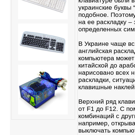
клавиатуре были в
украинские буквы “ї
подобное. Поэтом
на ее раскладку –
определенных сим
В Украине чаще вс
английская раскла
компьютера может
китайской до араб
нарисовано всех 
раскладки, ситуац
клавишные наклей
Верхний ряд клав
от F1 до F12. С 
комбинаций с дру
например, открыва
выключать компью