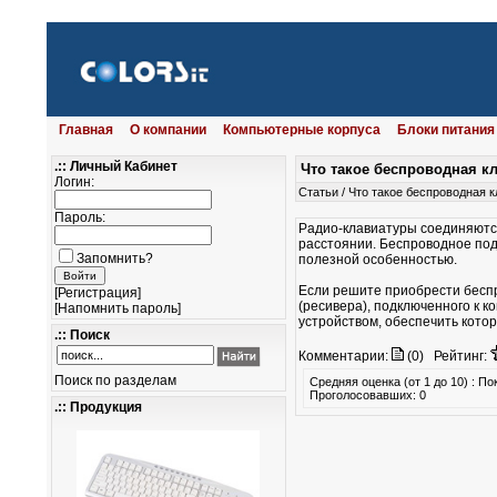
Главная
О компании
Компьютерные корпуса
Блоки питания
.:: Личный Кабинет
Что такое беспроводная кл
Логин:
Статьи
/
Что такое беспроводная к
Пароль:
Радио-клавиатуры соединяются
расстоянии. Беспроводное под
Запомнить?
полезной особенностью.
Если решите приобрести беспр
[
Регистрация
]
(ресивера), подключенного к 
[
Напомнить пароль
]
устройством, обеспечить котор
.:: Поиск
Комментарии:
(0)
Рейтинг:
Поиск по разделам
Средняя оценка (от 1 до 10) : П
Проголосовавших: 0
.:: Продукция