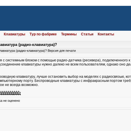
Клавиатуры
Тур по фабрике
Термины
Статьи
Контакты
авиатура (радио-клавиатура)?
лавиатура (радио-клавиатура)?
Версия для печати
 с системным блоком с помощью радио-датчика (ресивера), подключенного к
соединение клавиатуры нужно далеко не всем пользователям, однако оно дел
оводную клавиатуру, лучше остановить выбор на моделях с радиосвязью, ко
компьютерному порту. Беспроводные клавиатуры с инфракрасным портом тре
ое не всегда возможно.
ока не оценено