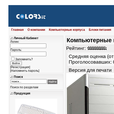
Главная
О компании
Компьютерные корпуса
Блоки питания
.:: Личный Кабинет
Компьютерные 
Логин:
Рейтинг:
Пароль:
Средняя оценка (от
Запомнить?
Проголосовавших: 
[
Регистрация
]
Версия для печати
[
Напомнить пароль
]
.:: Поиск
Поиск по разделам
.:: Продукция