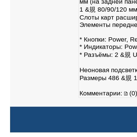
мм (на задней пан
1 &規 80/90/120 мм
Слоты карт расшир
Элементы передне
* Кнопки: Power, R
* Индикаторы: Pow
* Разъёмы: 2 &規 U
Неоновая подсветк
Размеры 486 &規 
Комментарии:
(0