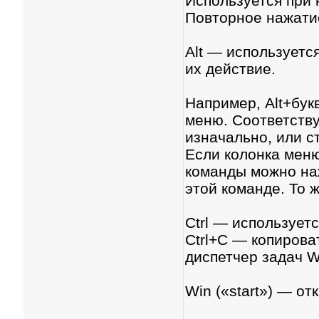
Используется при
Повторное нажати
Alt — используетс
их действие.
Например, Alt+бук
меню. Соответств
изначально, или с
Если колонка меню
команды можно наж
этой команде. То 
Ctrl — использует
Ctrl+C — копироват
диспетчер задач W
Win («start») — о