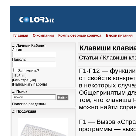
Главная
О компании
Компьютерные корпуса
Блоки питания
.:: Личный Кабинет
Клавиши клави
Логин:
Статьи
/
Клавиши кл
Пароль:
F1-F12 — функции
Запомнить?
от свойств конкре
[
Регистрация
]
в некоторых случа
[
Напомнить пароль
]
Общепринятым для
.:: Поиск
том, что клавиша 
Поиск по разделам
можно найти справ
.:: Продукция
F1 — Вызов «Справ
программы — вызо