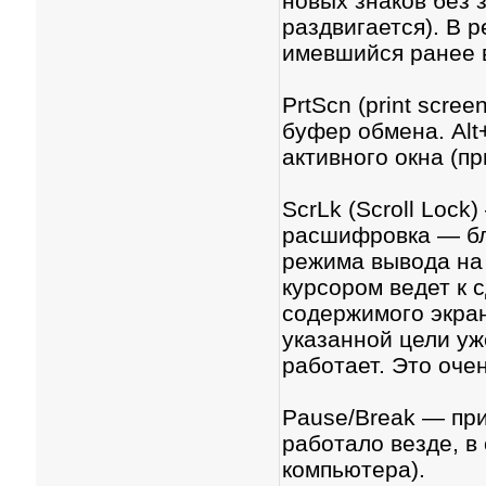
новых знаков без 
раздвигается). В 
имевшийся ранее в
PrtScn (print scre
буфер обмена. Alt
активного окна (п
ScrLk (Scroll Loc
расшифровка — бло
режима вывода на 
курсором ведет к с
содержимого экран
указанной цели уже
работает. Это оче
Pause/Break — пр
работало везде, в
компьютера).