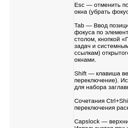
Esc — отменить п
окна (убрать фоку
Tab — Ввод позиц
фокуса по элемен
столом, кнопкой «
задач и системным
ссылкам) открытог
окнами.
Shift — клавиша в
переключение). И
для набора заглав
Cочетания Ctrl+Shi
переключения раск
Capslock — верхни