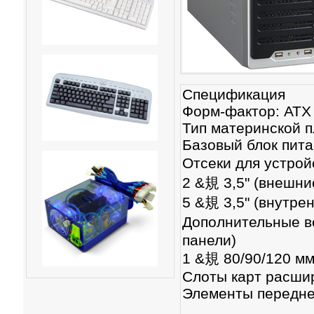
Спецификация
Форм-фактор: ATX 
Тип материнской пл
Базовый блок пит
Отсеки для устрой
2 &規 3,5" (внешни
5 &規 3,5" (внутре
Дополнительные ве
панели)
1 &規 80/90/120 мм
Слоты карт расшир
Элементы передне