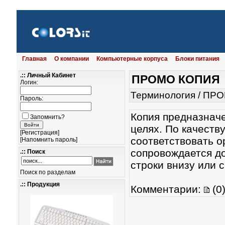
Главная
О компании
Компьютерные корпуса
Блоки питания
.:: Личный Кабинет
ПРОМО КОПИЯ
Логин:
Терминология
/
ПРО
Пароль:
Копия предназнач
Запомнить?
целях. По качеств
[
Регистрация
]
соответствовать о
[
Напомнить пароль
]
сопровождается д
.:: Поиск
строки внизу или 
Поиск по разделам
.:: Продукция
Комментарии:
(0