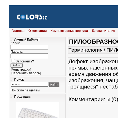
Главная
О компании
Компьютерные корпуса
Блоки питания
.:: Личный Кабинет
ПИЛООБРАЗНО
Логин:
Терминология
/
ПИЛ
Пароль:
Дефект изображен
Запомнить?
прямых наклонных 
[
Регистрация
]
время движения о
[
Напомнить пароль
]
изображения, чаще
.:: Поиск
"роящиеся" нестаб
Поиск по разделам
.:: Продукция
Комментарии:
(0