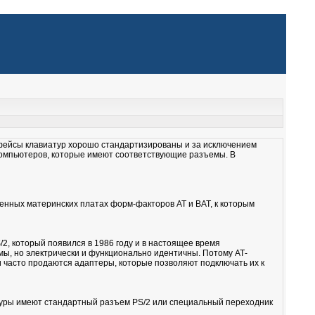
рфейсы клавиатур хорошо стандартизированы и за исключением
компьютеров, которые имеют соответствующие разъемы. В
менных материнских платах форм-факторов АТ и ВАТ, к которым
, который появился в 1986 году и в настоящее время
мы, но электрически и функционально идентичны. Потому АТ-
 часто продаются адаптеры, которые позволяют подключать их к
уры имеют стандартный разъем PS/2 или специальный переходник