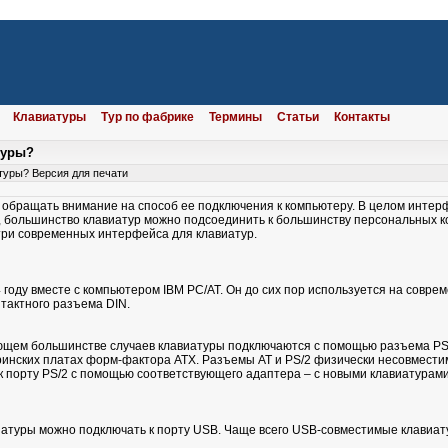
Клавиатуры
Тур по фабрике
Термины
Статьи
Контакты
туры?
туры?
Версия для печати
 обращать внимание на способ ее подключения к компьютеру. В целом инте
Т, большинство клавиатур можно подсоединить к большинству персональных 
три современных интерфейса для клавиатур.
году вместе с компьютером ІВМ РС/АТ. Он до сих пор используется на совре
тактного разъема DIN.
щем большинстве случаев клавиатуры подключаются с помощью разъема PS/2
ринских платах форм-фактора АТХ. Разъемы АТ и PS/2 физически несовмести
к порту PS/2 с помощью соответствующего адаптера – с новыми клавиатурами
атуры можно подключать к порту USB. Чаще всего USB-совместимые клавиат