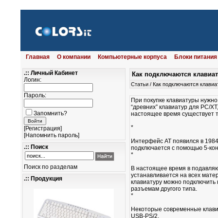
Главная
О компании
Компьютерные корпуса
Блоки питания
.:: Личный Кабинет
Как подключаются клавиа
Логин:
Статьи
/
Как подключаются клавиа
Пароль:
При покупке клавиатуры нужно
“древних” клавиатур для РС/Х
Запомнить?
настоящее время существует 
*
[
Регистрация
]
[
Напомнить пароль
]
Интерфейс АТ появился в 1984 
.:: Поиск
подключается с помощью 5-кон
*
Поиск по разделам
В настоящее время в подавляю
устанавливается на всех мате
.:: Продукция
клавиатуру можно подключить 
разъемам другого типа.
*
Некоторые современные клави
USB-PS/2.